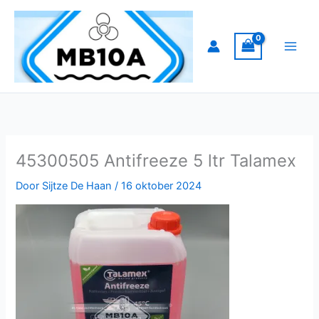
Ga
naar
de
inhoud
45300505 Antifreeze 5 ltr Talamex
Door
Sijtze De Haan
/
16 oktober 2024