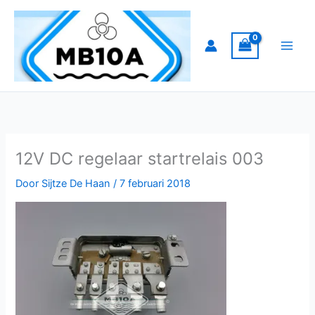
Ga
naar
de
inhoud
12V DC regelaar startrelais 003
Door
Sijtze De Haan
/
7 februari 2018