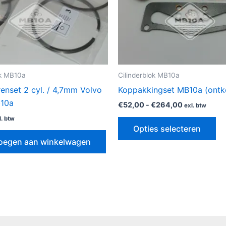
op
ka
ge
wo
op
de
ok MB10a
Cilinderblok MB10a
pr
enset 2 cyl. / 4,7mm Volvo
Koppakkingset MB10a (ontko
b10a
€
52,00
-
€
264,00
exl. btw
l. btw
Opties selecteren
oegen aan winkelwagen