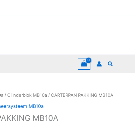
Zoeken
0a
/
Cilinderblok MB10a
/ CARTERPAN PAKKING MB10A
eersysteem MB10a
PAKKING MB10A