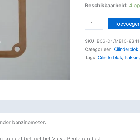
Beschikbaarheid:
4 op
Toevoegen
SKU:
B06-04/MB10-8341
Categorieën:
Cilinderblo
Tags:
Cilinderblok
,
Pakkin
inder benzinemotor.
 en compatibel met het Volvo Penta product.