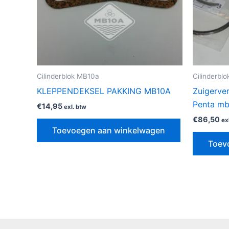
Cilinderblok MB10a
Cilinderbl
KLEPPENDEKSEL PAKKING MB10A
Zuigerver
Penta m
€
14,95
exl. btw
€
86,50
ex
Toevoegen aan winkelwagen
Toev