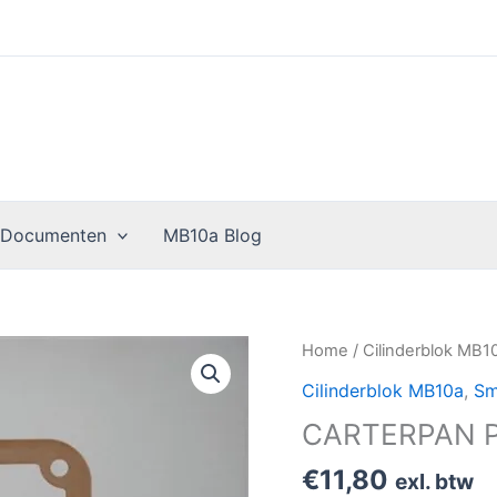
 Documenten
MB10a Blog
CARTERPAN
Home
/
Cilinderblok MB1
PAKKING
Cilinderblok MB10a
,
Sm
MB10A
CARTERPAN 
aantal
€
11,80
exl. btw