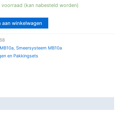
 voorraad (kan nabesteld worden)
 aan winkelwagen
68
k MB10a
,
Smeersysteem MB10a
gen en Pakkingsets