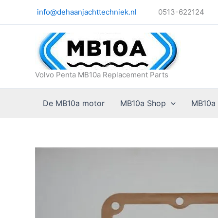
Ga
info@dehaanjachttechniek.nl
0513-622124
naar
de
inhoud
Volvo Penta MB10a Replacement Parts
De MB10a motor
MB10a Shop
MB10a