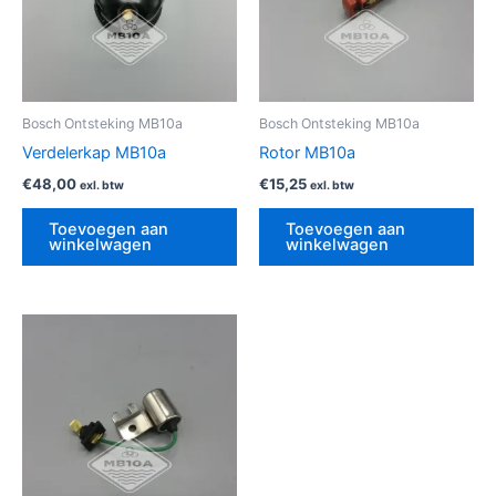
Bosch Ontsteking MB10a
Bosch Ontsteking MB10a
Verdelerkap MB10a
Rotor MB10a
€
48,00
€
15,25
exl. btw
exl. btw
Toevoegen aan
Toevoegen aan
winkelwagen
winkelwagen