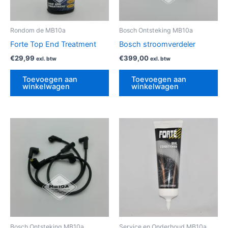
Rondom de MB10a
Bosch Ontsteking MB10a
Forte Top End Treatment
Bosch stroomverdeler
€
29,99
€
399,00
exl. btw
exl. btw
Toevoegen aan
Toevoegen aan
winkelwagen
winkelwagen
Bosch Ontsteking MB10a
Service en Onderhoud MB10a