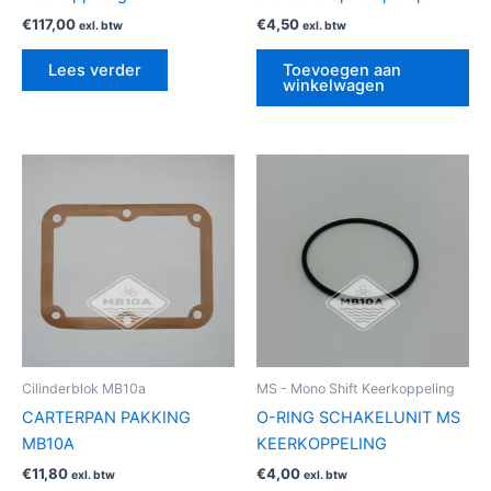
€
117,00
€
4,50
exl. btw
exl. btw
Lees verder
Toevoegen aan
winkelwagen
Cilinderblok MB10a
MS - Mono Shift Keerkoppeling
CARTERPAN PAKKING
O-RING SCHAKELUNIT MS
MB10A
KEERKOPPELING
€
11,80
€
4,00
exl. btw
exl. btw