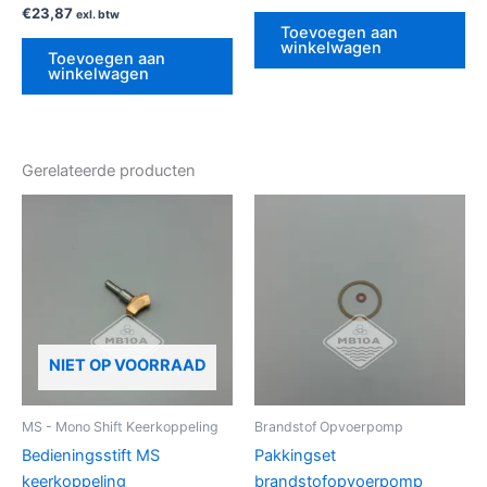
€
23,87
exl. btw
Toevoegen aan
winkelwagen
Toevoegen aan
winkelwagen
Gerelateerde producten
NIET OP VOORRAAD
MS - Mono Shift Keerkoppeling
Brandstof Opvoerpomp
Bedieningsstift MS
Pakkingset
keerkoppeling
brandstofopvoerpomp