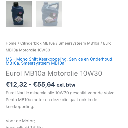
Home
/
Cilinderblok MB10a
/
Smeersysteem MB10a
/ Eurol
MB10a Motorolie 10W30
MS - Mono Shift Keerkoppeling
,
Service en Onderhoud
MB10a
,
Smeersysteem MB10a
Eurol MB10a Motorolie 10W30
€
12,32
-
€
55,64
exl. btw
Eurol Nautic minerale olie 10W30 geschikt voor de Volvo
Penta MB10a motor en deze olie gaat ook in de
keerkoppeling.
Voor de Motor;
hoeveelheid 1,5 liter