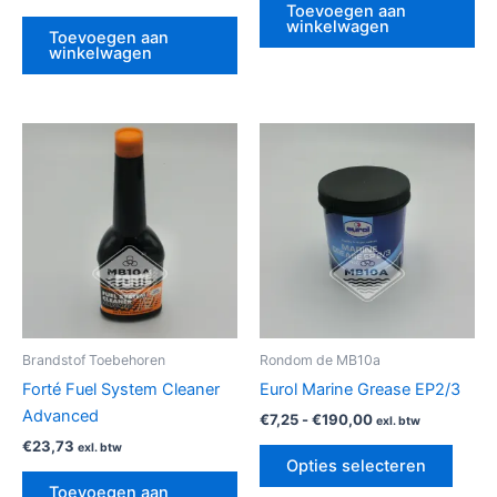
Toevoegen aan
winkelwagen
Toevoegen aan
winkelwagen
Prijsklasse:
Dit
€7,25
produ
tot
€190,00
heeft
meerd
variat
Deze
optie
kan
geko
Brandstof Toebehoren
Rondom de MB10a
word
Forté Fuel System Cleaner
Eurol Marine Grease EP2/3
op
Advanced
€
7,25
-
€
190,00
exl. btw
de
€
23,73
exl. btw
produ
Opties selecteren
Toevoegen aan