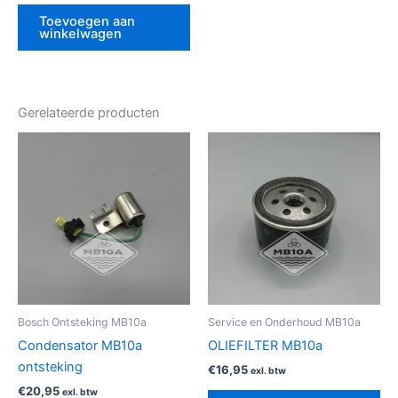
Toevoegen aan
winkelwagen
Gerelateerde producten
Bosch Ontsteking MB10a
Service en Onderhoud MB10a
Condensator MB10a
OLIEFILTER MB10a
ontsteking
€
16,95
exl. btw
€
20,95
exl. btw