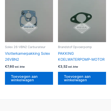
Solex 26-VBN2 Carburateur
Brandstof Opvoerpomp
Vlotterkamerpakking Solex
PAKKING
26VBN2
KOELWATERPOMP-MOTOR
€
7,60
€
3,52
exl. btw
exl. btw
Toevoegen aan
Toevoegen aan
winkelwagen
winkelwagen