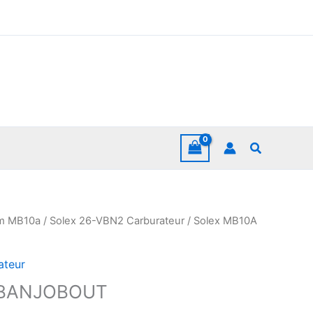
Zoeken
em MB10a
/
Solex 26-VBN2 Carburateur
/ Solex MB10A
ateur
 BANJOBOUT