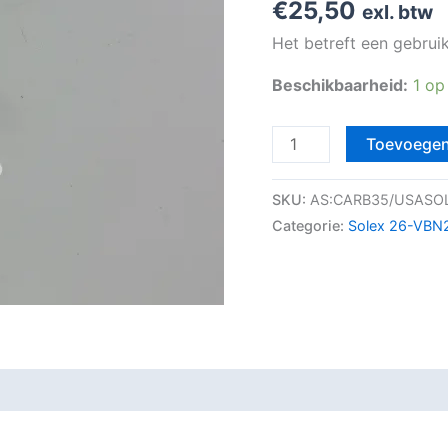
€
25,50
exl. btw
Het betreft een gebrui
Beschikbaarheid:
1 op
Toevoegen
SKU:
AS:CARB35/USASO
Categorie:
Solex 26-VBN2