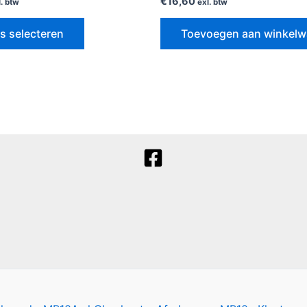
€
16,60
l. btw
exl. btw
s selecteren
Toevoegen aan winkel