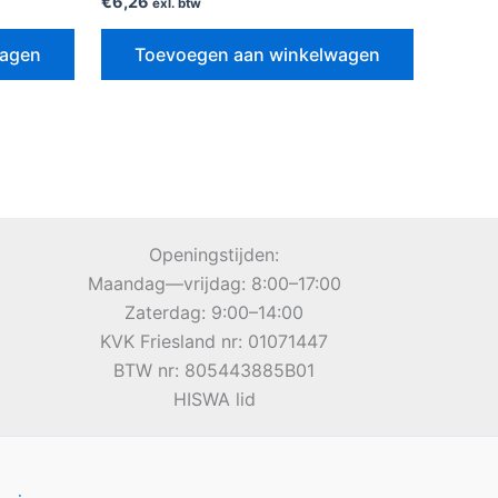
€
6,26
exl. btw
wagen
Toevoegen aan winkelwagen
Openingstijden:
Maandag—vrijdag: 8:00–17:00
Zaterdag: 9:00–14:00
KVK Friesland nr: 01071447
BTW nr: 805443885B01
HISWA lid