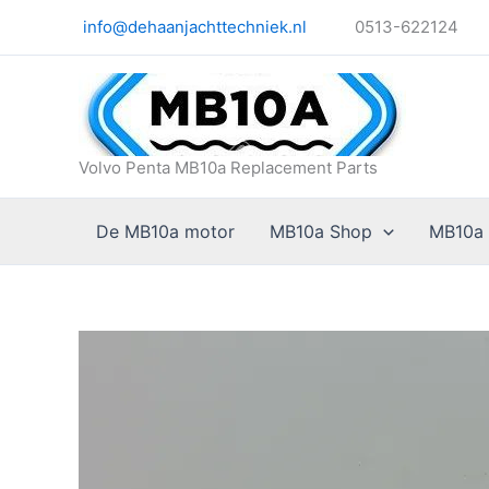
Ga
info@dehaanjachttechniek.nl
0513-622124
naar
de
inhoud
Volvo Penta MB10a Replacement Parts
De MB10a motor
MB10a Shop
MB10a