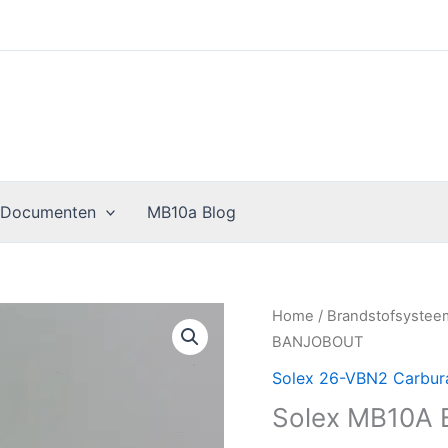
 Documenten
MB10a Blog
Solex
Home
/
Brandstofsyste
MB10A
BANJOBOUT
BANJOBOUT
Solex 26-VBN2 Carbur
aantal
Solex MB10A