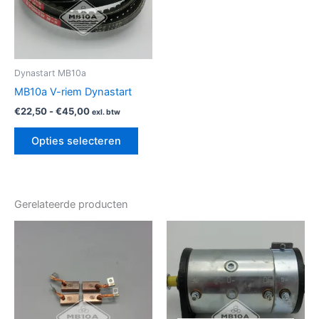
Deze
optie
kan
gekozen
Dynastart MB10a
worden
MB10a V-riem Dynastart
op
€
22,50
-
€
45,00
exl. btw
de
productpagina
Opties selecteren
Gerelateerde producten