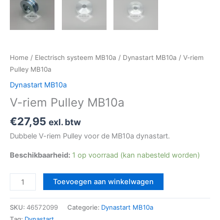
Home
/
Electrisch systeem MB10a
/
Dynastart MB10a
/ V-riem
Pulley MB10a
Dynastart MB10a
V-riem Pulley MB10a
€
27,95
exl. btw
Dubbele V-riem Pulley voor de MB10a dynastart.
Beschikbaarheid:
1 op voorraad (kan nabesteld worden)
Toevoegen aan winkelwagen
SKU:
46572099
Categorie:
Dynastart MB10a
Tag:
Dynastart