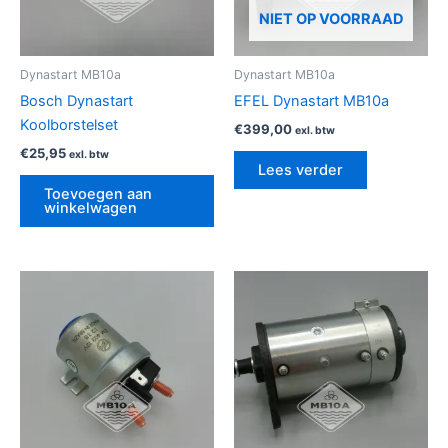
NIET OP VOORRAAD
Dynastart MB10a
Dynastart MB10a
Bosch Dynastart
EFEL Dynastart MB10a
Koolborstelset
€
399,00
exl. btw
€
25,95
exl. btw
Lees verder
Toevoegen aan
winkelwagen