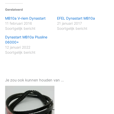
Gerelateerd
MB10a V-riem Dynastart
EFEL Dynastart MB10a
11 februari 2016
21 januari 2017
Soortgelijk bericht
Soortgelijk bericht
Dynastart MB10a Plusline
06000+
12 januari 2022
Soortgelijk bericht
Je zou ook kunnen houden van …
Prijsklasse:
Dit
€22,50
product
tot
€45,00
heeft
meerdere
variaties.