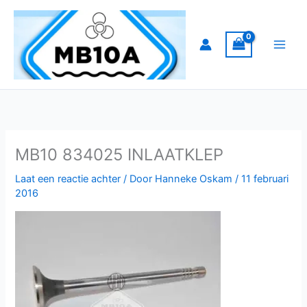
Ga
naar
de
inhoud
MB10 834025 INLAATKLEP
Laat een reactie achter
/ Door
Hanneke Oskam
/
11 februari
2016