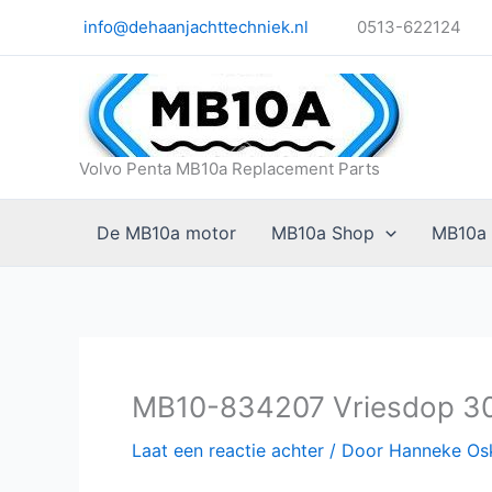
Ga
info@dehaanjachttechniek.nl
0513-622124
naar
de
inhoud
Volvo Penta MB10a Replacement Parts
De MB10a motor
MB10a Shop
MB10a
MB10-834207 Vriesdop 
Laat een reactie achter
/ Door
Hanneke O