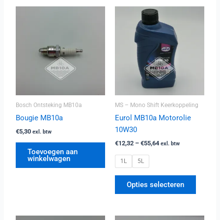
Prijsklasse:
Dit
€12,32
produc
tot
heeft
€55,64
meerde
variatie
Deze
optie
kan
Bosch Ontsteking MB10a
MS – Mono Shift Keerkoppeling
gekoze
worden
Bougie MB10a
Eurol MB10a Motorolie
op
10W30
€
5,30
exl. btw
de
€
12,32
–
€
55,64
exl. btw
Toevoegen aan
produc
winkelwagen
1L
5L
Opties selecteren