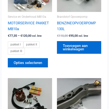
optie
kan
Service en Onderhoud MB10a
Brandstof Opvoerpomp
gekozen
worden
MOTORSERVICE PAKKET
BENZINEOPVOERPOMP
op
MB10a
130L
de
€
77,35
–
€
120,00
€
110,00
€
95,00
exl. btw
exl. btw
productpagina
pakket I
pakket II
Toevoegen aan
winkelwagen
pakket III
Opties selecteren
Prijsklasse:
Dit
€599,00
produc
tot
heeft
€724,00
meerde
variatie