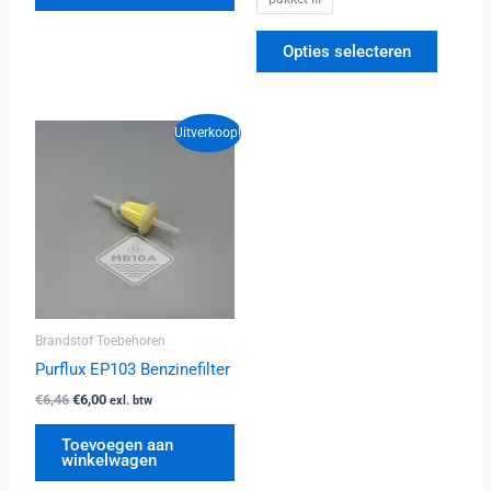
Opties selecteren
Oorspronkelijke
Huidige
Uitverkoop!
prijs
prijs
was:
is:
€6,46.
€6,00.
Brandstof Toebehoren
Purflux EP103 Benzinefilter
€
6,46
€
6,00
exl. btw
Toevoegen aan
winkelwagen