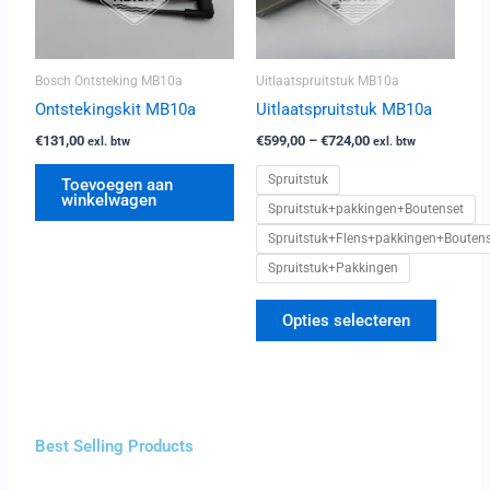
Deze
optie
kan
Bosch Ontsteking MB10a
Uitlaatspruitstuk MB10a
gekoze
worden
Ontstekingskit MB10a
Uitlaatspruitstuk MB10a
op
€
131,00
€
599,00
–
€
724,00
exl. btw
exl. btw
de
Spruitstuk
Toevoegen aan
produc
winkelwagen
Spruitstuk+pakkingen+Boutenset
Spruitstuk+Flens+pakkingen+Bouten
Spruitstuk+Pakkingen
Opties selecteren
Best Selling Products