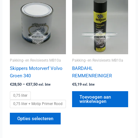
Prijsklasse:
Dit
€28,50
product
tot
heeft
€37,50
meerdere
variaties.
Deze
optie
kan
Pakking- en Revisiesets MB10a
Pakking- en Revisiesets MB10a
gekozen
worden
Skippers Motorverf Volvo
BARDAHL
op
Groen 340
REMMENREINIGER
de
€
28,50
–
€
37,50
€
5,19
exl. btw
exl. btw
productpagina
0,75 liter
Toevoegen aan
winkelwagen
0,75 liter + Motip Primer Rood
Opties selecteren