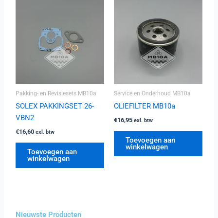
Pakking- en Revisiesets MB10a
Service en Onderhoud MB10a
SOLEX PAKKINGSET 26-
OLIEFILTER MB10a
VBN2
€
16,95
exl. btw
€
16,60
exl. btw
Toevoegen aan
winkelwagen
Toevoegen aan
winkelwagen
Nieuwste Producten