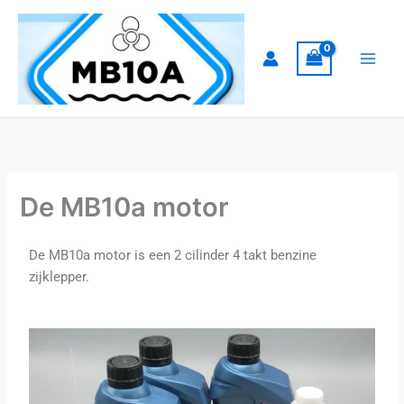
Ga
naar
de
inhoud
De MB10a motor
De MB10a motor is een 2 cilinder 4 takt benzine
zijklepper.