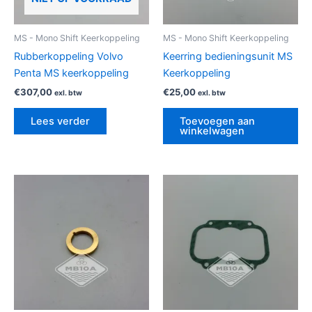
MS - Mono Shift Keerkoppeling
MS - Mono Shift Keerkoppeling
Rubberkoppeling Volvo
Keerring bedieningsunit MS
Penta MS keerkoppeling
Keerkoppeling
€
307,00
€
25,00
exl. btw
exl. btw
Lees verder
Toevoegen aan
winkelwagen