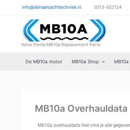
Ga
info@dehaanjachttechniek.nl
0513-622124
naar
de
inhoud
Volvo Penta MB10a Replacement Parts
De MB10a motor
MB10a Shop
MB10a
MB10a Overhauldata
Mb10a overhauldata hier vind je alle gegev