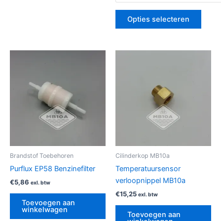
Opties selecteren
Brandstof Toebehoren
Cilinderkop MB10a
Purflux EP58 Benzinefilter
Temperatuursensor
verloopnippel MB10a
€
5,86
exl. btw
€
15,25
exl. btw
Toevoegen aan
winkelwagen
Toevoegen aan