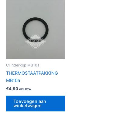
Cilinderkop MB10a
THERMOSTAATPAKKING
MB10a
€
4,90
exl. btw
Toevoegen aan
winkelwagen