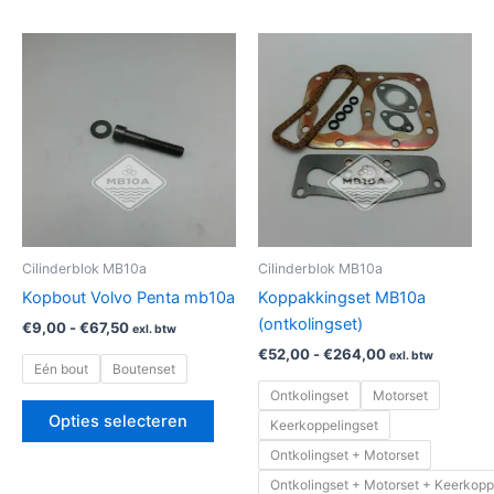
Prijsklasse:
Prijsklasse:
Dit
Dit
€9,00
€52,00
product
produ
tot
tot
€67,50
heeft
€264,00
heeft
meerdere
meerd
variaties.
variat
Deze
Deze
optie
optie
kan
kan
gekozen
geko
Cilinderblok MB10a
Cilinderblok MB10a
worden
word
Kopbout Volvo Penta mb10a
Koppakkingset MB10a
op
op
(ontkolingset)
€
9,00
-
€
67,50
exl. btw
de
de
€
52,00
-
€
264,00
exl. btw
productpagina
produ
Eén bout
Boutenset
Ontkolingset
Motorset
Opties selecteren
Keerkoppelingset
Ontkolingset + Motorset
Ontkolingset + Motorset + Keerkopp