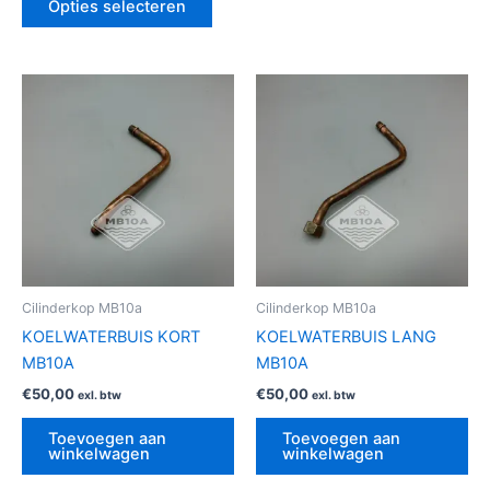
Opties selecteren
Cilinderkop MB10a
Cilinderkop MB10a
KOELWATERBUIS KORT
KOELWATERBUIS LANG
MB10A
MB10A
€
50,00
€
50,00
exl. btw
exl. btw
Toevoegen aan
Toevoegen aan
winkelwagen
winkelwagen