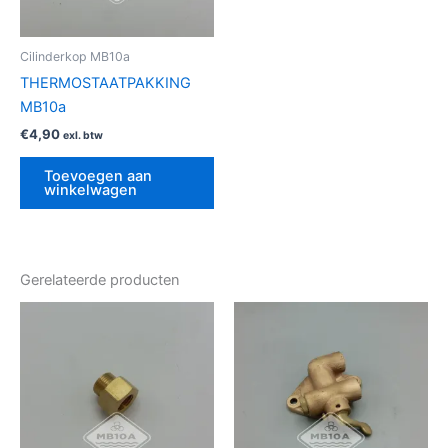
Cilinderkop MB10a
THERMOSTAATPAKKING
MB10a
€
4,90
exl. btw
Toevoegen aan
winkelwagen
Gerelateerde producten