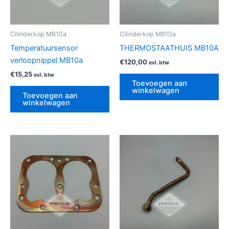
Cilinderkop MB10a
Cilinderkop MB10a
Temperatuursensor
THERMOSTAATHUIS MB10A
verloopnippel MB10a
€
120,00
exl. btw
€
15,25
exl. btw
Toevoegen aan
winkelwagen
Toevoegen aan
winkelwagen