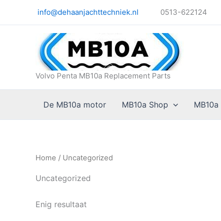
Ga
info@dehaanjachttechniek.nl
0513-622124
naar
de
inhoud
Volvo Penta MB10a Replacement Parts
De MB10a motor
MB10a Shop
MB10a
Home
/ Uncategorized
Uncategorized
Enig resultaat