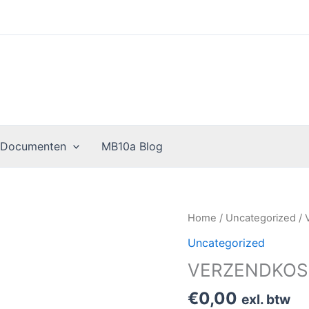
 Documenten
MB10a Blog
VERZENDKOSTEN
Home
/
Uncategorized
/ 
MB10A.NL
Uncategorized
aantal
VERZENDKOS
€
0,00
exl. btw