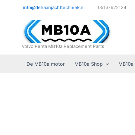
Ga
info@dehaanjachttechniek.nl
0513-622124
naar
de
inhoud
Volvo Penta MB10a Replacement Parts
De MB10a motor
MB10a Shop
MB10a