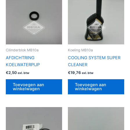
Cilinderblok MB10a
Koeling MB10a
AFDICHTRING
COOLING SYSTEM SUPER
KOELWATERPIJP
CLEANER
€
2,50
€
19,76
exl. btw
exl. btw
Toevoegen aan
Toevoegen aan
winkelwagen
winkelwagen
Dit
product
heeft