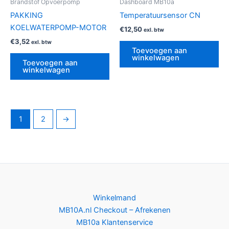
Brandstof Opvoerpomp
Dashboard MB10a
PAKKING
Temperatuursensor CN
KOELWATERPOMP-MOTOR
€
12,50
exl. btw
€
3,52
exl. btw
Toevoegen aan
winkelwagen
Toevoegen aan
winkelwagen
1
2
→
Winkelmand
MB10A.nl Checkout – Afrekenen
MB10a Klantenservice