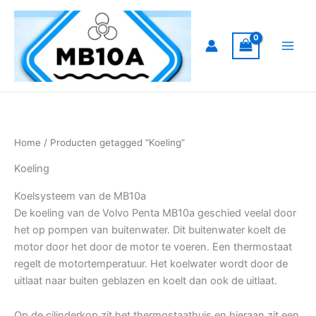
Ga
naar
de
inhoud
Home
/ Producten getagged “Koeling”
Koeling
Koelsysteem van de MB10a
De koeling van de Volvo Penta MB10a geschied veelal door
het op pompen van buitenwater. Dit buitenwater koelt de
motor door het door de motor te voeren. Een thermostaat
regelt de motortemperatuur. Het koelwater wordt door de
uitlaat naar buiten geblazen en koelt dan ook de uitlaat.
Op de cilinderkop zit het thermostaathuis en hieraan zit een