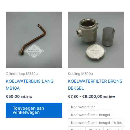
Prijsklasse:
Dit
€7,80
produ
tot
€9.200,00
heeft
meerd
variat
Deze
optie
kan
geko
Cilinderkop MB10a
Koeling MB10a
word
KOELWATERBUIS LANG
KOELWATERFILTER BRONS
op
MB10A
DEKSEL
de
€
50,00
€
7,80
-
€
9.200,00
exl. btw
exl. btw
produ
Koelwaterfilter
Toevoegen aan
winkelwagen
Koelwaterfilter + beugel
Koelwaterfilter + beugel + tules