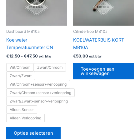
Deze
optie
kan
gekozen
Dashboard MB10a
Cilinderkop MB10a
worden
Koelwater
KOELWATERBUIS KORT
op
Temperatuurmeter CN
MB10A
de
€
12,50
-
€
47,50
€
50,00
exl. btw
exl. btw
productpagina
Wit/Chroom
Zwart/Chroom
Toevoegen aan
winkelwagen
Zwart/Zwart
Wit/Chroom+sensor+verloopring
Zwart/Chroom+sensor+verloopring
Zwart/Zwart+sensor+verloopring
Alleen Sensor
Alleen Verloopring
Opties selecteren