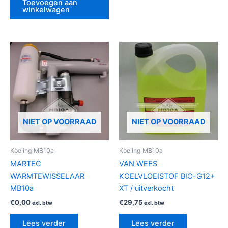
Toevoegen aan
winkelwagen
NIET OP VOORRAAD
NIET OP VOORRAAD
Koeling MB10a
Koeling MB10a
MARTEC
VAN WEES
WARMTEWISSELAAR
KOELVLOEISTOF BIO-G12+
MB10a
XT / uitverkocht
€
0,00
€
29,75
exl. btw
exl. btw
Lees verder
Lees verder