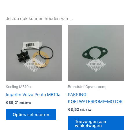
Je zou ook kunnen houden van …
Dit
product
heeft
meerdere
variaties.
Deze
optie
kan
gekozen
Koeling MB10a
Brandstof Opvoerpomp
worden
Impeller Volvo Penta MB10a
PAKKING
op
KOELWATERPOMP-MOTOR
€
35,21
exl. btw
de
€
3,52
exl. btw
productpagina
Opties selecteren
Toevoegen aan
winkelwagen