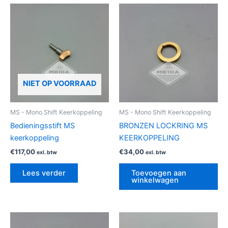
NIET OP VOORRAAD
MS - Mono Shift Keerkoppeling
MS - Mono Shift Keerkoppeling
Bedieningsstift MS
BRONZEN LOCKRING MS
keerkoppeling
KEERKOPPELING
€
117,00
€
34,00
exl. btw
exl. btw
Lees verder
Toevoegen aan
winkelwagen