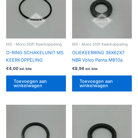
MS - Mono Shift Keerkoppeling
MS - Mono Shift Keerkoppeling
O-RING SCHAKELUNIT MS
OLIEKEERRING 38X62X7
KEERKOPPELING
NBR Volvo Penta MB10a
€
4,00
€
8,96
exl. btw
exl. btw
Toevoegen aan
Toevoegen aan
winkelwagen
winkelwagen