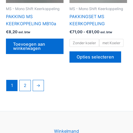
geko
MS - Mono Shift Keerkoppeling
MS - Mono Shift Keerkoppeling
word
PAKKING MS
PAKKINGSET MS
op
KEERKOPPELING MB10a
KEERKOPPELING
de
€
8,20
€
71,00
-
€
81,00
exl. btw
exl. btw
produ
Zonder koeler
met Koeler
Toevoegen aan
winkelwagen
Opties selecteren
1
2
→
Winkelmand