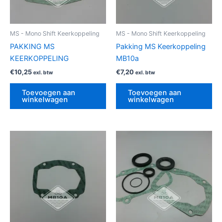
MS - Mono Shift Keerkoppeling
MS - Mono Shift Keerkoppeling
PAKKING MS
Pakking MS Keerkoppeling
KEERKOPPELING
MB10a
€
10,25
€
7,20
exl. btw
exl. btw
Toevoegen aan
Toevoegen aan
winkelwagen
winkelwagen
Prijsklasse:
Dit
€71,00
produ
tot
€81,00
heeft
meerd
variat
Deze
optie
kan