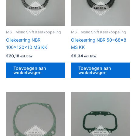
MS - Mono Shift Keerkoppeling
MS - Mono Shift Keerkoppeling
Oliekeerring NBR
Oliekeerring NBR 50x68x8
100x120x10 MS KK
MS KK
€
20,18
€
9,34
exl. btw
exl. btw
Toevoegen aan
Toevoegen aan
winkelwagen
winkelwagen