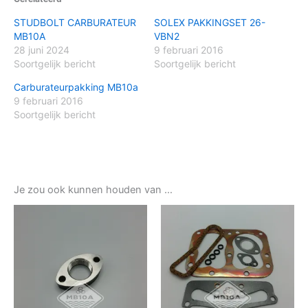
STUDBOLT CARBURATEUR
SOLEX PAKKINGSET 26-
MB10A
VBN2
28 juni 2024
9 februari 2016
Soortgelijk bericht
Soortgelijk bericht
Carburateurpakking MB10a
9 februari 2016
Soortgelijk bericht
Je zou ook kunnen houden van …
Prijsklasse:
Dit
€52,00
produ
tot
€264,00
heeft
meerd
variat
Deze