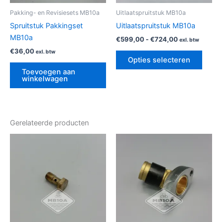
geko
Pakking- en Revisiesets MB10a
Uitlaatspruitstuk MB10a
word
Spruitstuk Pakkingset
Uitlaatspruitstuk MB10a
op
MB10a
€
599,00
-
€
724,00
exl. btw
de
€
36,00
exl. btw
produ
Opties selecteren
Toevoegen aan
winkelwagen
Gerelateerde producten