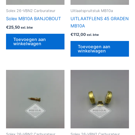
Solex 26-VBN2 Carburateur
Uitlaatspruitstuk MB10a
Solex MB10A BANJOBOUT
UITLAATFLENS 45 GRADEN
MB10A
€
25,50
exl. btw
€
112,00
exl. btw
Toevoegen aan
winkelwagen
Toevoegen aan
winkelwagen
Solex 26-VBN2 Carburateur
Solex 26-VBN2 Carburateur