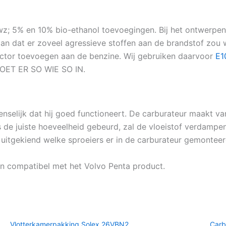
 dwz; 5% en 10% bio-ethanol toevoegingen. Bij het ontwerp
aan dat er zoveel agressieve stoffen aan de brandstof zou
tector toevoegen aan de benzine. Wij gebruiken daarvoor
E1
OET ER SO WIE SO IN.
selijk dat hij goed functioneert. De carburateur maakt van
es de juiste hoeveelheid gebeurd, zal de vloeistof verdampen
 uitgekiend welke sproeiers er in de carburateur gemonteerd
 en compatibel met het Volvo Penta product.
Vlotterkamerpakking Solex 26VBN2
Carb