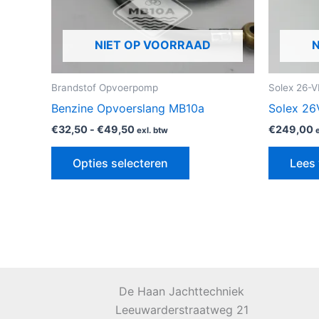
kan
gekozen
NIET OP VOORRAAD
worden
op
de
Brandstof Opvoerpomp
Solex 26-
productpagina
Benzine Opvoerslang MB10a
Solex 26
€
32,50
-
€
49,50
€
249,00
exl. btw
Opties selecteren
Lees 
De Haan Jachttechniek
Leeuwarderstraatweg 21