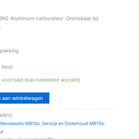
BN2 Aluminium carburateur: Onmisbaar bij
.
kpakking
o bout
 voorraad (kan nabesteld worden)
 aan winkelwagen
8MB10
 Revisiesets MB10a
,
Service en Onderhoud MB10a
,
ur