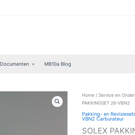
 Documenten
MB10a Blog
SOLEX
Home
/
Service en Onde
PAKKINGSET
PAKKINGSET 26-VBN2
26-
Pakking- en Revisiese
VBN2
VBN2 Carburateur
aantal
SOLEX PAKKI