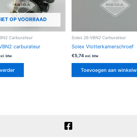
NIET OP VOORRAAD
VBN2 Carburateur
Solex 26-VBN2 Carburateur
VBN2 carburateur
Solex Vlotterkamerschroef
€
5,74
exl. btw
exl. btw
verder
Toevoegen aan winkel