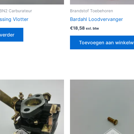
VBN2 Carburateur
Brandstof Toebehoren
ssing Vlotter
Bardahl Loodvervanger
€
18,58
exl. btw
verder
Toevoegen aan winkel