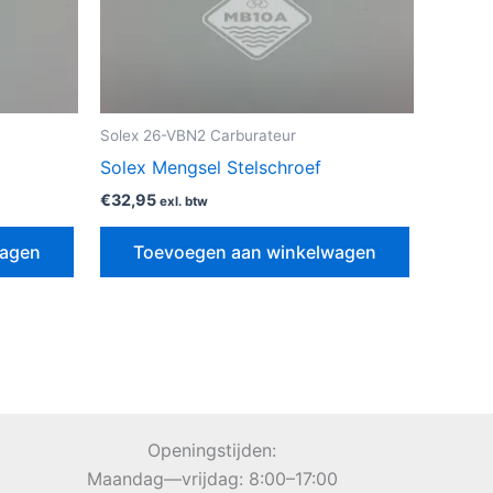
Solex 26-VBN2 Carburateur
Solex Mengsel Stelschroef
€
32,95
exl. btw
wagen
Toevoegen aan winkelwagen
Openingstijden:
Maandag—vrijdag: 8:00–17:00