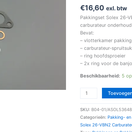
€
16,60
exl. btw
Pakkingset Solex 26-V
carburateur onderhoud
Bevat:
– vlotterkamer pakking
– carburateur-spruitsu
– ring hoofdsproeier
– 2x ring voor de banj
Beschikbaarheid:
5 op
Toevoegen
SKU:
B04-01/ASOL5364
Categorieën:
Pakking- en
Solex 26-VBN2 Carburate