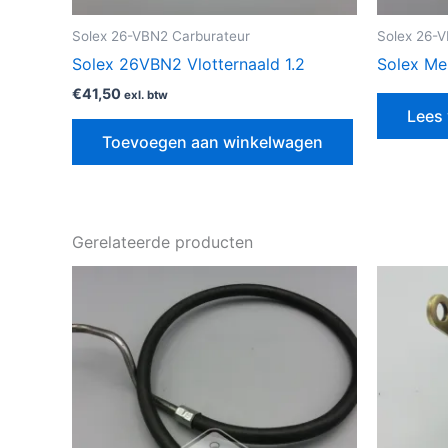
Solex 26-VBN2 Carburateur
Solex 26-
Solex 26VBN2 Vlotternaald 1.2
Solex Me
€
41,50
exl. btw
Lees 
Toevoegen aan winkelwagen
Gerelateerde producten
Prijsklasse:
Dit
€32,50
product
tot
€49,50
heeft
meerdere
variaties.
Deze
optie