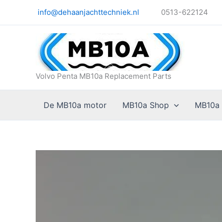
Ga
info@dehaanjachttechniek.nl
0513-622124
naar
de
inhoud
Volvo Penta MB10a Replacement Parts
De MB10a motor
MB10a Shop
MB10a