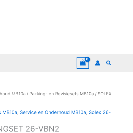
Zoeken
rhoud MB10a
/
Pakking- en Revisiesets MB10a
/ SOLEX
ts MB10a
,
Service en Onderhoud MB10a
,
Solex 26-
NGSET 26-VBN2