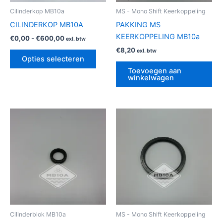
gekozen
Cilinderkop MB10a
MS - Mono Shift Keerkoppeling
worden
CILINDERKOP MB10A
PAKKING MS
op
KEERKOPPELING MB10a
€
0,00
-
€
600,00
exl. btw
de
€
8,20
exl. btw
productpagina
Opties selecteren
Toevoegen aan
winkelwagen
Cilinderblok MB10a
MS - Mono Shift Keerkoppeling