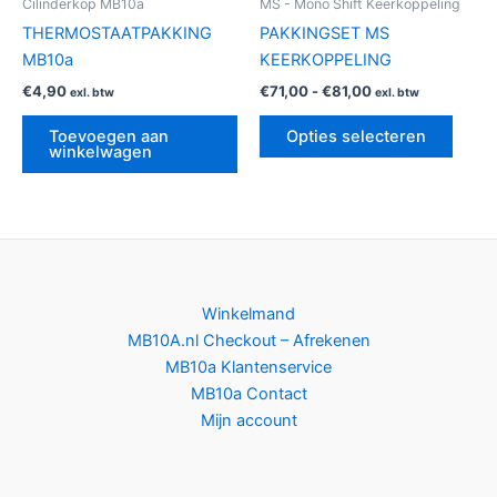
Cilinderkop MB10a
MS - Mono Shift Keerkoppeling
word
THERMOSTAATPAKKING
PAKKINGSET MS
op
MB10a
KEERKOPPELING
de
€
4,90
€
71,00
-
€
81,00
exl. btw
exl. btw
produ
Toevoegen aan
Opties selecteren
winkelwagen
Winkelmand
MB10A.nl Checkout – Afrekenen
MB10a Klantenservice
MB10a Contact
Mijn account