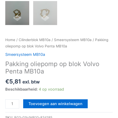
Home
/
Cilinderblok MB10a
/
Smeersysteem MB10a
/ Pakking
oliepomp op blok Volvo Penta MB10a
Smeersysteem MB10a
Pakking oliepomp op blok Volvo
Penta MB10a
€
5,81
exl. btw
Beschikbaarheid:
4 op voorraad
Toevoegen aan winkelwagen
SKU:
B03-01b/MB10-834185