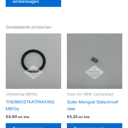
winkelwagen
Gerelateerde producten
Cilinderkop MB10a
Solex 26-VBN2 Carburateur
THERMOSTAATPAKKING
Solex Mengsel Stelschroef
MB10a
Veer
€
4,90
€
5,25
exl. btw
exl. btw