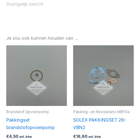
Soortgelijk bericht
Je zou ook kunnen houden van …
Brandstof Opvoerpomp
Pakking- en Revisiesets MB10a
Pakkingset
SOLEX PAKKINGSET 26-
brandstofopvoerpomp
VBN2
€
4,50
€
16,60
exl. btw
exl. btw