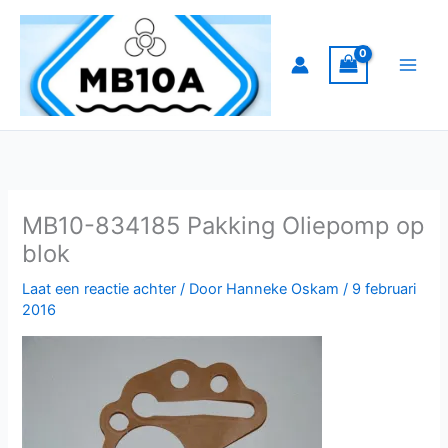
Ga
naar
de
inhoud
MB10-834185 Pakking Oliepomp op
blok
Laat een reactie achter
/ Door
Hanneke Oskam
/
9 februari
2016