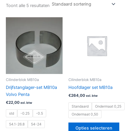
Toont alle 5 resultaten
Dit
Dit
product
produ
heeft
heeft
meerdere
meerd
variaties.
variat
Deze
Deze
optie
optie
kan
kan
gekozen
geko
Cilinderblok MB10a
Cilinderblok MB10a
worden
word
Drijfstanglager-set MB10a
Hoofdlager set MB10a
op
op
Volvo Penta
€
264,00
exl. btw
de
de
€
22,00
exl. btw
productpagina
produ
Standaard
Ondermaat 0,25
std
-0.25
-0.5
Ondermaat 0,50
54.1-26.8
54-24
Opties selecteren