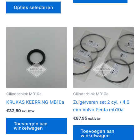
Opties selecteren
Cilinderblok MB10a
Cilinderblok MB10a
KRUKAS KEERRING MB10a
Zuigerveren set 2 cyl. / 4,0
mm Volvo Penta mb10a
€
32,50
exl. btw
€
87,95
exl. btw
Toevoegen aan
winkelwagen
Toevoegen aan
winkelwagen