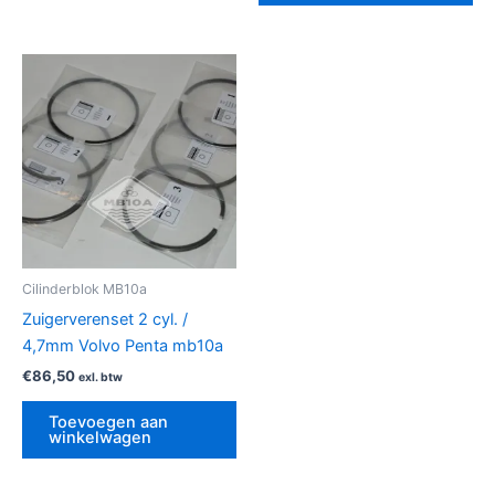
Cilinderblok MB10a
Zuigerverenset 2 cyl. /
4,7mm Volvo Penta mb10a
€
86,50
exl. btw
Toevoegen aan
winkelwagen