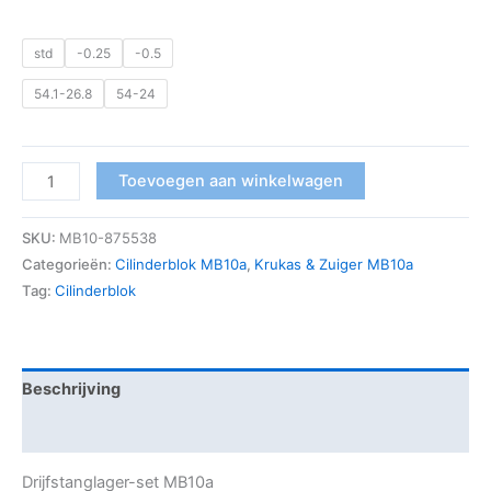
std
-0.25
-0.5
54.1-26.8
54-24
Toevoegen aan winkelwagen
SKU:
MB10-875538
Categorieën:
Cilinderblok MB10a
,
Krukas & Zuiger MB10a
Tag:
Cilinderblok
Beschrijving
Aanvullende informatie
Drijfstanglager-set MB10a