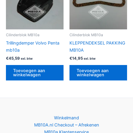
Cilinderblok MB10a
Cilinderblok MB10a
Trillingdemper Volvo Penta
KLEPPENDEKSEL PAKKING
mb10a
MB10A
€
45,59
€
14,95
exl. btw
exl. btw
Toevoegen aan
Toevoegen aan
winkelwagen
winkelwagen
Winkelmand
MB10A.nl Checkout – Afrekenen
MB10a Klantenservice