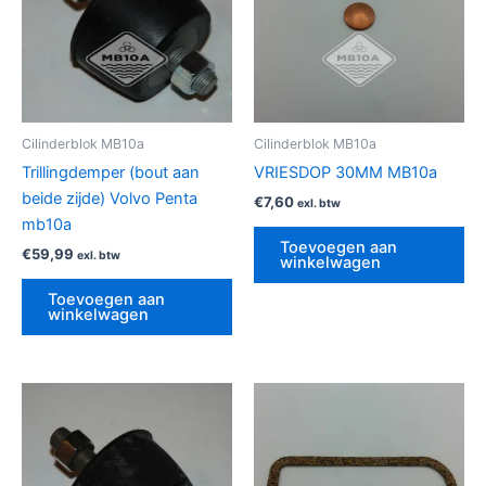
Cilinderblok MB10a
Cilinderblok MB10a
Trillingdemper (bout aan
VRIESDOP 30MM MB10a
beide zijde) Volvo Penta
€
7,60
exl. btw
mb10a
Toevoegen aan
€
59,99
exl. btw
winkelwagen
Toevoegen aan
winkelwagen