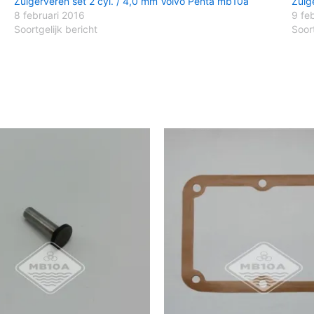
Zuigerveren set 2 cyl. / 4,0 mm Volvo Penta mb10a
Zuig
8 februari 2016
9 fe
Soortgelijk bericht
Soort