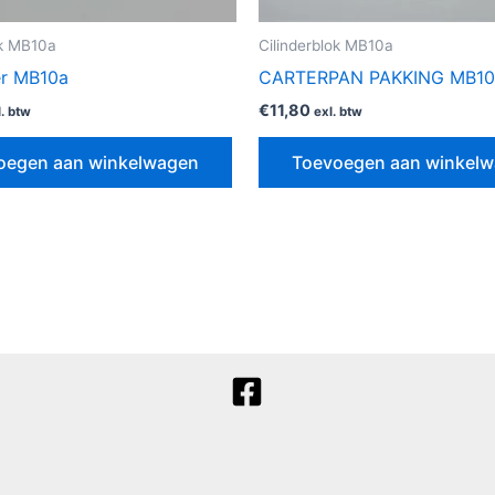
ok MB10a
Cilinderblok MB10a
er MB10a
CARTERPAN PAKKING MB1
€
11,80
l. btw
exl. btw
oegen aan winkelwagen
Toevoegen aan winkel