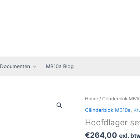
 Documenten
MB10a Blog
Hoofdlager
Home
/
Cilinderblok MB1
set
Cilinderblok MB10a
,
Kr
MB10a
Hoofdlager s
aantal
€
264,00
exl. bt