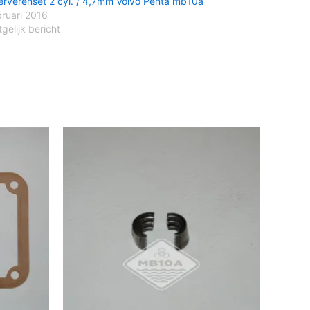
erverenset 2 cyl. / 4,7mm Volvo Penta mb10a
bruari 2016
gelijk bericht