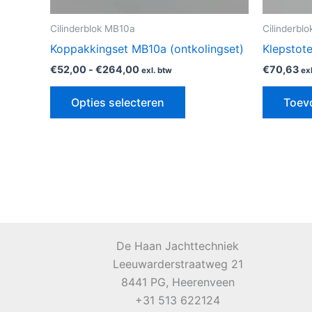
op
de
Cilinderblok MB10a
Cilinderbl
productpagina
Koppakkingset MB10a (ontkolingset)
Klepstot
€
52,00
-
€
264,00
€
70,63
exl. btw
ex
Opties selecteren
Toev
De Haan Jachttechniek
Leeuwarderstraatweg 21
8441 PG, Heerenveen
+31 513 622124