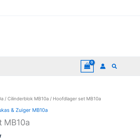
Zoeken
0a
/
Cilinderblok MB10a
/ Hoofdlager set MB10a
ukas & Zuiger MB10a
et MB10a
w