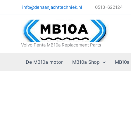
Ga
info@dehaanjachttechniek.nl
0513-622124
naar
de
inhoud
Volvo Penta MB10a Replacement Parts
De MB10a motor
MB10a Shop
MB10a