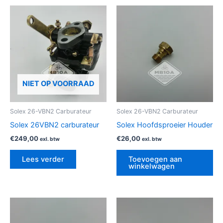
NIET OP VOORRAAD
Solex 26-VBN2 Carburateur
Solex 26-VBN2 Carburateur
Solex 26VBN2 carburateur
Solex Hoofdsproeier Houder
€
249,00
€
26,00
exl. btw
exl. btw
Lees verder
Toevoegen aan
winkelwagen