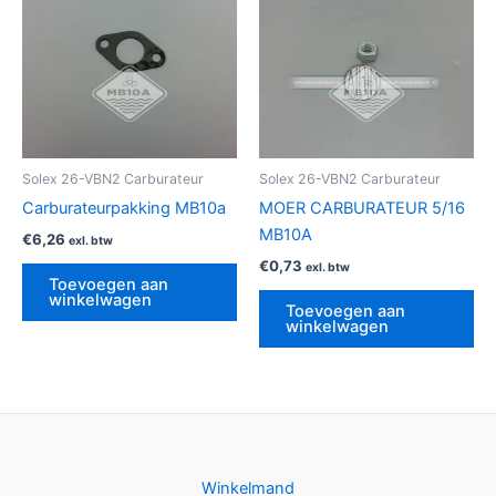
Solex 26-VBN2 Carburateur
Solex 26-VBN2 Carburateur
Carburateurpakking MB10a
MOER CARBURATEUR 5/16
MB10A
€
6,26
exl. btw
€
0,73
exl. btw
Toevoegen aan
winkelwagen
Toevoegen aan
winkelwagen
Winkelmand