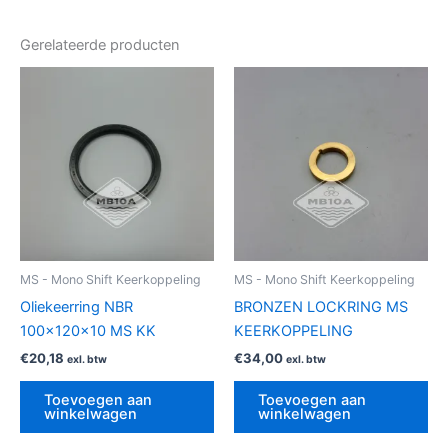
Gerelateerde producten
MS - Mono Shift Keerkoppeling
MS - Mono Shift Keerkoppeling
Oliekeerring NBR
BRONZEN LOCKRING MS
100x120x10 MS KK
KEERKOPPELING
€
20,18
€
34,00
exl. btw
exl. btw
Toevoegen aan
Toevoegen aan
winkelwagen
winkelwagen