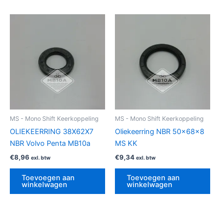
MS - Mono Shift Keerkoppeling
MS - Mono Shift Keerkoppeling
OLIEKEERRING 38X62X7
Oliekeerring NBR 50x68x8
NBR Volvo Penta MB10a
MS KK
€
8,96
€
9,34
exl. btw
exl. btw
Toevoegen aan
Toevoegen aan
winkelwagen
winkelwagen